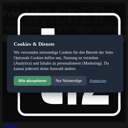
Fehler 404
Seite nicht gefunden
Cookies & Dienste
tivoli12
Wir verwenden notwendige Cookies für den Betrieb der Seite.
Das Internetportal www.tivoli12.at ist ein privates und
Optionale Cookies helfen uns, Nutzung zu verstehen
unabhäniges,journalistisches Medium, das seinen Fokus auf die
(Analytics) und Inhalte zu personalisieren (Marketing). Du
Berichterstattung über den FC Wacker Innsbruck gerichtet hat.
kannst jederzeit deine Auswahl ändern.
Gegründet wurde das tivoli12 magazin im Jahr 2008.
Alle akzeptieren
Nur Notwendige
Anpassen
Inhalte
Forum
Galerie
Pressespiegel
Statistik
Cookie Einstellungen
Social
history