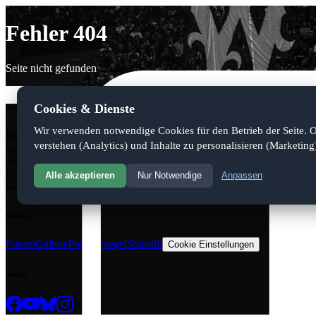
Fehler 404
Seite nicht gefunden
Cookies & Dienste
tivoli12
Wir verwenden notwendige Cookies für den Betrieb der Seite. 
Das Internetportal www.tivoli12.at ist ein privates
verstehen (Analytics) und Inhalte zu personalisieren (Marketing
und unabhäniges,journalistisches Medium, das
seinen Fokus auf die Berichterstattung über den
FC Wacker Innsbruck gerichtet hat. Gegründet
Alle akzeptieren
Nur Notwendige
Anpassen
wurde das tivoli12 magazin im Jahr 2008.
Inhalte
Forum
Galerie
Pressespiegel
Statistik
Cookie Einstellungen
Social