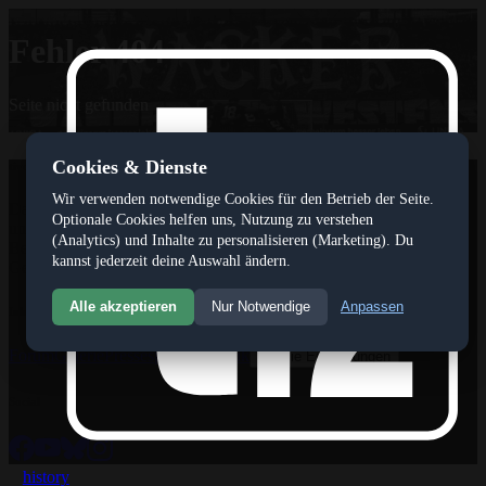
Fehler 404
Seite nicht gefunden
Cookies & Dienste
tivoli12
Wir verwenden notwendige Cookies für den Betrieb der Seite.
Das Internetportal www.tivoli12.at ist ein privates und
Optionale Cookies helfen uns, Nutzung zu verstehen
unabhäniges,journalistisches Medium, das seinen Fokus auf die
(Analytics) und Inhalte zu personalisieren (Marketing). Du
Berichterstattung über den FC Wacker Innsbruck gerichtet hat.
kannst jederzeit deine Auswahl ändern.
Gegründet wurde das tivoli12 magazin im Jahr 2008.
Alle akzeptieren
Nur Notwendige
Anpassen
Inhalte
Forum
Galerie
Pressespiegel
Statistik
Cookie Einstellungen
Social
history