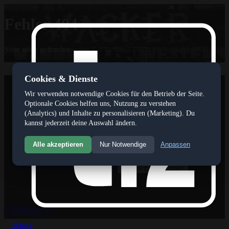
Fehler 404
Seite nicht gefunden
Cookies & Dienste
tivoli12
Wir verwenden notwendige Cookies für den Betrieb der Seite.
Das Internetportal www.tivoli12.at ist ein privates und
Optionale Cookies helfen uns, Nutzung zu verstehen
unabhäniges,journalistisches Medium, das seinen Fokus auf die
(Analytics) und Inhalte zu personalisieren (Marketing). Du
Berichterstattung über den FC Wacker Innsbruck gerichtet hat.
kannst jederzeit deine Auswahl ändern.
Gegründet wurde das tivoli12 magazin im Jahr 2008.
Alle akzeptieren
Nur Notwendige
Anpassen
Inhalte
Forum
Galerie
Pressespiegel
Statistik
Cookie Einstellungen
Social
history