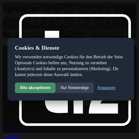
Fehler 404
Seite nicht gefunden
Cookies & Dienste
tivoli12
Wir verwenden notwendige Cookies für den Betrieb der Seite.
Das Internetportal www.tivoli12.at ist ein privates und
Optionale Cookies helfen uns, Nutzung zu verstehen
unabhäniges,journalistisches Medium, das seinen Fokus auf die
(Analytics) und Inhalte zu personalisieren (Marketing). Du
Berichterstattung über den FC Wacker Innsbruck gerichtet hat.
kannst jederzeit deine Auswahl ändern.
Gegründet wurde das tivoli12 magazin im Jahr 2008.
Alle akzeptieren
Nur Notwendige
Anpassen
Inhalte
Forum
Galerie
Pressespiegel
Statistik
Cookie Einstellungen
Social
history